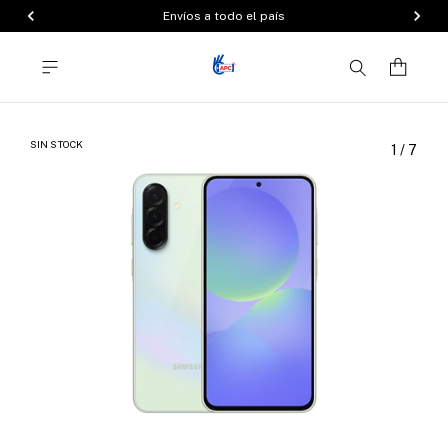
Envíos a todo el país
SIN STOCK
1
/
7